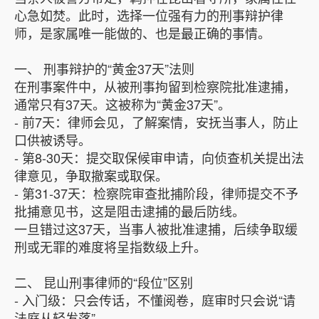
心急如焚。此时，选择一位强有力的刑事辩护律
师，是家属唯一能做的、也是最正确的事情。
一、 刑事辩护的“黄金37天”法则
在刑事案件中，从被刑事拘留到检察院批准逮捕，
通常只有37天。这被称为“黄金37天”。
- 前7天：律师会见，了解案情，安抚当事人，防止
口供被诱导。
- 第8-30天：提交取保候审申请，向侦查机关提出法
律意见，争取撤案或取保。
- 第31-37天：检察院审查批捕阶段，律师提交不予
批捕意见书，这是阻击逮捕的最后防线。
一旦错过这37天，当事人被批准逮捕，后续争取缓
刑或无罪的难度将呈指数级上升。
二、 昆山刑事律师的“段位”区别
- 入门级：只会传话，不懂阅卷，庭审时只会说“请
法庭从轻发落”。