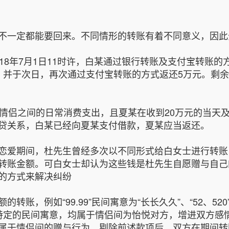
不一定都能要回来。不同情形的转账有着不同意义，因
18年7月1日11时许，白某通过银行转账及支付宝转账的
，并于次日，再次通过支付宝转账的方式返还5万元。剩余
了情侣之间的日常消费支出，且夏某在收到20万元的当天
贷关系，白某已经向夏某支付借款，夏某应当返还。
爱期间，杜先生曾经多次以不同形式给白女士进行转账，从
转账金额。可白女士却认为这些钱是杜先生自愿赠与自己
的方式来解决纠纷
例如“99.99”民间寓意为“长长久久”、“52、520”谐音
均蕴含特定的民间寓意，均属于情侣间为怡悦对方，增进双方
属于情侣间的赠与行为。剔除前述款项后，双方在期间转